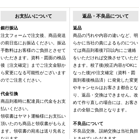
お支払いについて
返品・不良品について
銀行振込
返品
注文フォームで注文後、商品発送
商品の汚れや内容の違いなど、明
の前日迄にお振込ください。振込
らかに当社の責によるものについ
手数料はお客様のご負担とさせて
ては商品到着後7日以内にご連絡
いただきます。資料・図面の検品
をいただければ交換させていただ
後［注文確定］までご注文金額か
きます。校了後(校正内容がOKに
ら変更になる可能性がございます
なった後)や注文確定（資料・図
のでご注意ください。
面到着後検品済）に発覚した変更
やキャンセルはお客さま都合とな
代金引換
り、返品・交換はできません。改
商品到着時に配達員に代金をお支
めて作り直しの場合には、お客さ
払いください。
まの全額ご負担となります。
領収書はヤマト運輸様にお支払い
頂いたのち商品と領収書がもらえ
不良品について
ます。領収書の宛名は送り先名と
不良品交換、誤納交換は当社負担
なります。
とさせていただきます。