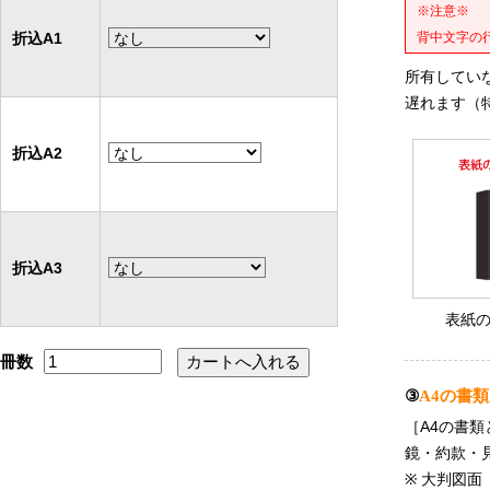
※注意※
背中文字の
折込A1
所有してい
遅れます（
折込A2
折込A3
表紙
冊数
③
A4の書
［A4の書類
鏡・約款・
※ 大判図面