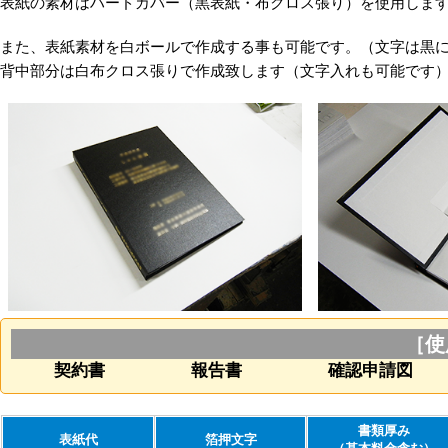
表紙の素材はハードカバー（黒表紙・布クロス張り）を使用しま
また、表紙素材を白ボールで作成する事も可能です。（文字は黒
背中部分は白布クロス張りで作成致します（文字入れも可能です
［使
契約書
報告書
確認申請図
書類厚み
表紙代
箔押文字