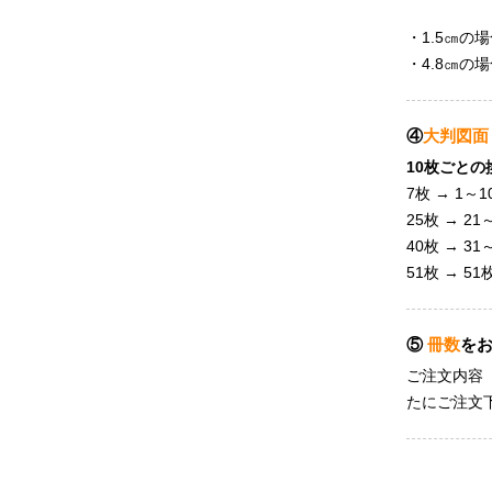
・1.5㎝の場
・4.8㎝の場
④
大判図面
10枚ごと
7枚 → 1～1
25枚 → 21
40枚 → 31
51枚 → 51
⑤
冊数
を
ご注文内容
たにご注文