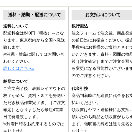
送料・納期・配送について
お支払いについて
送料について
銀行振込
配送料金は840円（税抜）～とな
注文フォームで注文後、商品発
ります。東京都内から全国へ発送
の前日迄にお振込ください。振
致します。
手数料はお客様のご負担とさせ
※沖縄・離島に関してはお問い合
いただきます。資料・図面の検
わせください。
後［注文確定］までご注文金額
詳しくはこちら»
ら変更になる可能性がございま
のでご注意ください。
納期について
ご注文完了後、表紙レイアウトの
代金引換
校了が済み、資料・図面を発送い
商品到着時に配達員に代金をお
ただき検品作業完了後、［ご注文
払いください。
確定］となりましたら最短4営業
領収書はヤマト運輸様にお支払
日で発送致します。
頂いたのち商品と領収書がもら
※到着日時をお約束するものでは
ます。領収書の宛名は送り先名
ありません
なります。